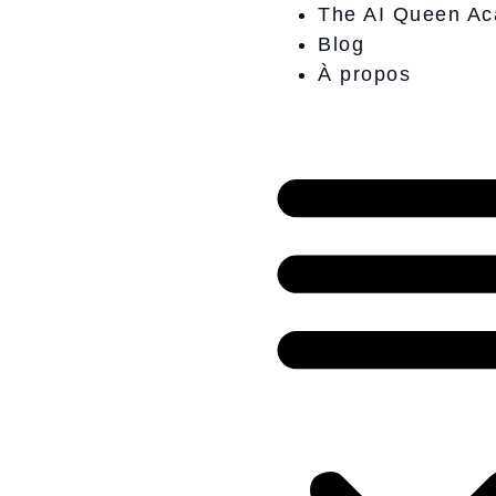
Aller
The AI Queen A
au
Blog
contenu
À propos