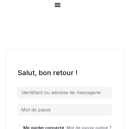
Aller
au
contenu
The AI Queen Academy
Salut, bon retour !
Me garder connecté
Mot de passe oublié ?