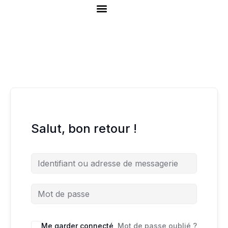
Aller
au
contenu
The AI Queen Academy
Salut, bon retour !
Me garder connecté
Mot de passe oublié ?