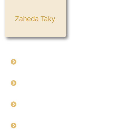
Zaheda Taky
Conférencière IA
& Consultante
Fondatrice de
Harmonia
+23 ans
d'entrepreneuriat
+200 personnes
formées